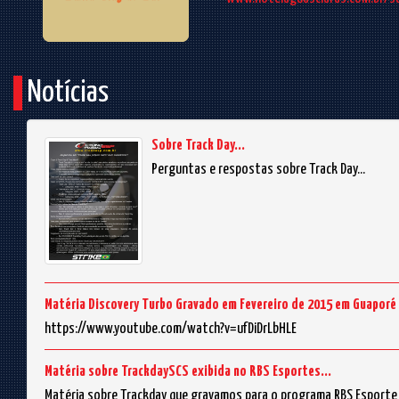
Notícias
Sobre Track Day...
Perguntas e respostas sobre Track Day...
Matéria Discovery Turbo Gravado em Fevereiro de 2015 em Guaporé
https://www.youtube.com/watch?v=ufDiDrLbHLE
Matéria sobre TrackdaySCS exibida no RBS Esportes...
Matéria sobre Trackday que gravamos para o programa RBS Esporte 