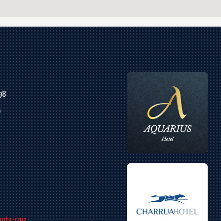
98
0
anta-cruz