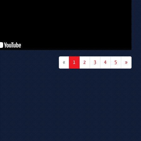
(current)
«
1
2
3
4
5
»