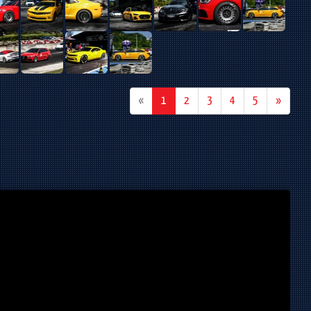
(current)
«
1
2
3
4
5
»